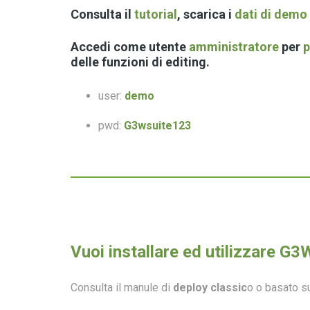
Consulta il
tutorial
, scarica i
dati di demo
Accedi come
utente
amministratore
per
p
delle
funzioni di editing
.
user:
demo
pwd:
G3wsuite123
Vuoi installare ed utilizzare G
Consulta il manule di
deploy classic
o o basato 