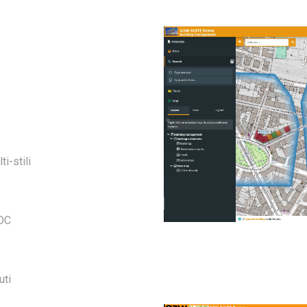
i-stili
TOC
uti