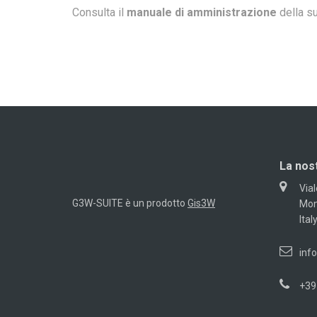
Consulta il
manuale di amministrazione
della su
La nos
Vial
G3W-SUITE è un prodotto
Gis3W
Mon
Ital
inf
+39