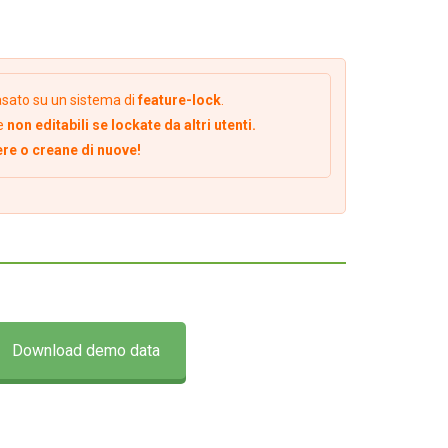
sato su un sistema di
feature-lock
.
e
non editabili se lockate da altri utenti.
ere o creane di nuove!
Download demo data