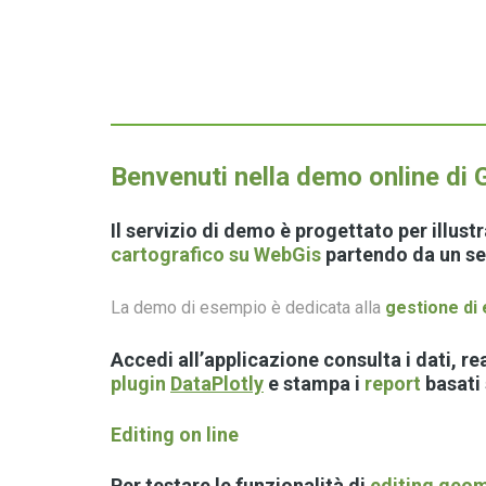
Benvenuti nella demo online d
Il servizio di demo è progettato per illus
cartografico su WebGis
partendo da un s
La demo di esempio è dedicata alla
gestione di 
Accedi all’applicazione consulta i dati, re
plugin
DataPlotly
e stampa i
report
basati
Editing on line
Per testare le funzionalità di
editing geo