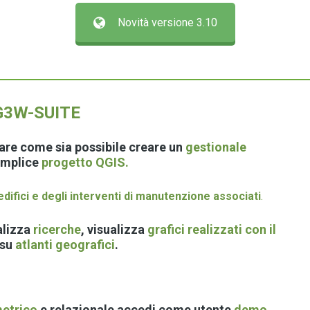
Novità versione 3.10
i G3W-SUITE
trare come sia possibile creare un
gestionale
emplice
progetto QGIS.
edifici e degli interventi di manutenzione associati
.
alizza
ricerche
, visualizza
grafici realizzati con il
 su
atlanti geografici
.
metrico
e relazionale accedi come utente
demo