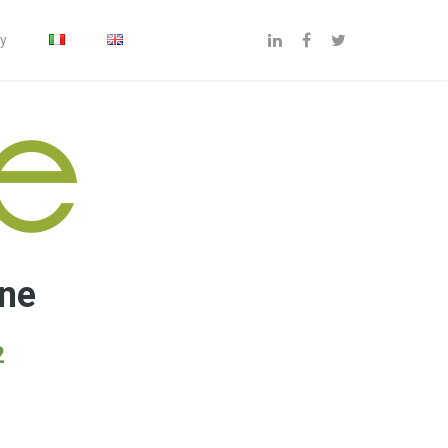
cy
ine
2