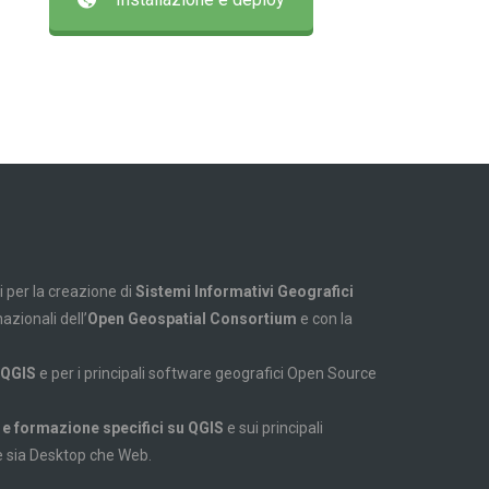
per la creazione di
Sistemi Informativi Geografici
azionali dell’
Open Geospatial Consortium
e con la
 QGIS
e per i principali software geografici Open Source
e formazione specifici su QGIS
e sui principali
 sia Desktop che Web.