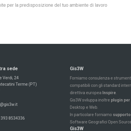
ite per la predisposizione del tuo ambiente di lavoro
tra sede
Gis3W
e Verdi, 24
Forniamo consulenza e strumenti 
tecatini Terme (PT)
compatibili con gli standard intern
y
direttiva europea
Inspire
.
Gis3W sviluppa inoltre
plugin per
o@gis3w.it
Desktop e Web.
In particolare forniamo
supporto 
 393 8534336
Software Geografici Open Source
Gis3W